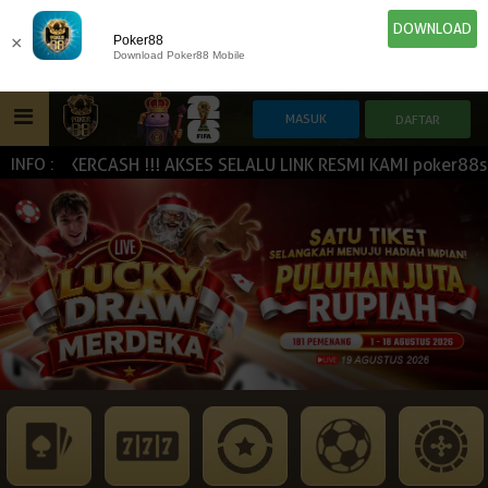
DOWNLOAD
×
Poker88
Download Poker88 Mobile
U JOKERCASH !!! AKSES SELALU LINK RESMI KAMI poker88slay
INFO :
HOME
IDN E-LOTTERY
POKER
SLOT GAME
NEW
NEW
SPORTBOOK
LIVE CASINO
IDNLIVE
NEW
ESPORTS
TOGEL
ARCADE
NEW
NEW
NEW
TEMBAK IKAN
IDNRAFFLE
IDNTRADE