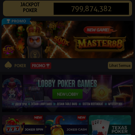
JACKPOT
© 2026 pk88ggslot.com. All Rights Reserved | 18+
799,874,382
POKER
Lihat Semua
PROMO
POKER