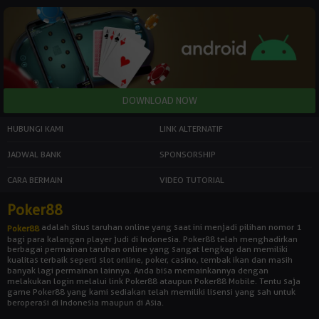
HUBUNGI KAMI
LINK ALTERNATIF
JADWAL BANK
SPONSORSHIP
CARA BERMAIN
VIDEO TUTORIAL
Poker88
adalah situs taruhan online yang saat ini menjadi pilihan nomor 1
Poker88
bagi para kalangan player judi di Indonesia. Poker88 telah menghadirkan
berbagai permainan taruhan online yang sangat lengkap dan memiliki
kualitas terbaik seperti slot online, poker, casino, tembak ikan dan masih
banyak lagi permainan lainnya. Anda bisa memainkannya dengan
melakukan login melalui link Poker88 ataupun Poker88 Mobile. Tentu saja
game Poker88 yang kami sediakan telah memiliki lisensi yang sah untuk
beroperasi di Indonesia maupun di Asia.